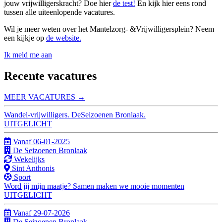
jouw vrijwilligerskracht? Doe hier
de test!
En kijk hier eens rond
tussen alle uiteenlopende vacatures.
Wil je meer weten over het Mantelzorg- &Vrijwilligersplein? Neem
een kijkje op
de website.
Ik meld me aan
Recente vacatures
MEER
VACATURES
→
Wandel-vrijwilligers. DeSeizoenen Bronlaak.
UITGELICHT
Vanaf 06-01-2025
De Seizoenen Bronlaak
Wekelijks
Sint Anthonis
Sport
Word jij mijn maatje? Samen maken we mooie momenten
UITGELICHT
Vanaf 29-07-2026
De Seizoenen Bronlaak