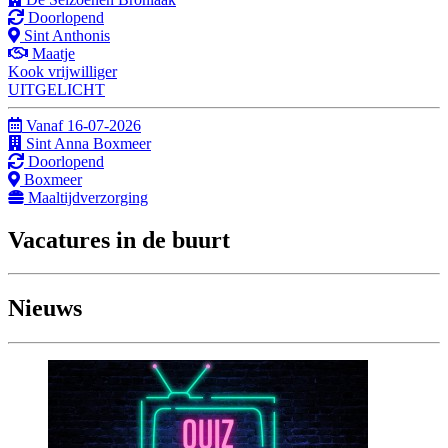
Doorlopend
Sint Anthonis
Maatje
Kook vrijwilliger
UITGELICHT
Vanaf 16-07-2026
Sint Anna Boxmeer
Doorlopend
Boxmeer
Maaltijdverzorging
Vacatures in de buurt
50
6
36
Nieuws
5